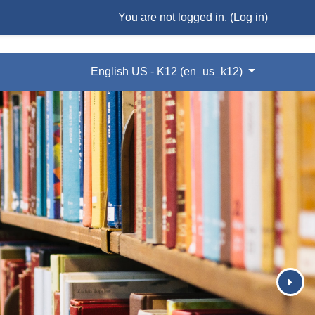
You are not logged in. (
Log in
)
English US - K12 ‎(en_us_k12)‎