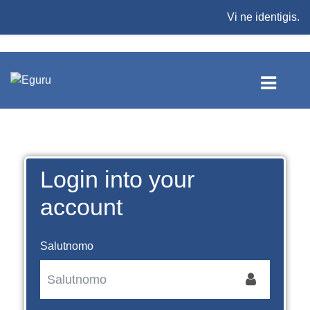
Salti al ĉefa enhavo
Inscription
Vi ne identigis.
Login into your
account
Salutnomo