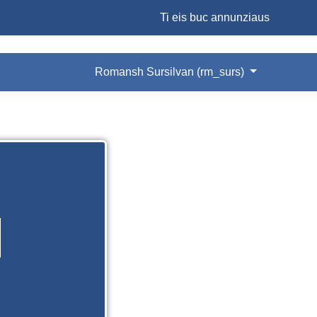
Ti eis buc annunziaus
Romansh Sursilvan ‎(rm_surs)‎